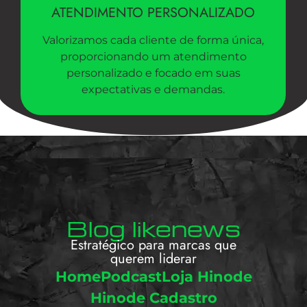
ATENDIMENTO PERSONALIZADO
Valorizamos cada cliente de forma única,
proporcionando um atendimento
personalizado e focado em suas
expectativas e demandas.
Blog likenews
Estratégico para marcas que
querem liderar
Home
Podcast
Loja Hinode
Hinode Cadastro